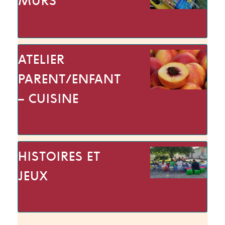
MURS
mer 19 août | 09:30
→
12:30
ATELIER
PARENT/ENFANT
– CUISINE
jeu 20 août | 10:00
→
13:30
HISTOIRES ET
JEUX
mer 26 août | 09:30
→
11:30