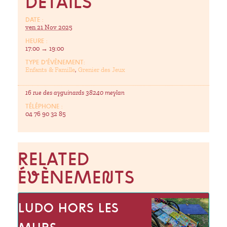
DÉTAILS
DATE :
ven 21 Nov 2025
HEURE :
17:00 → 19:00
TYPE D’ÉVÈNEMENT:
Enfants & Famille
,
Grenier des Jeux
16 rue des ayguinards 38240 meylan
TÉLÉPHONE :
04 76 90 32 85
RELATED
ÉVÈNEMENTS
LUDO HORS LES