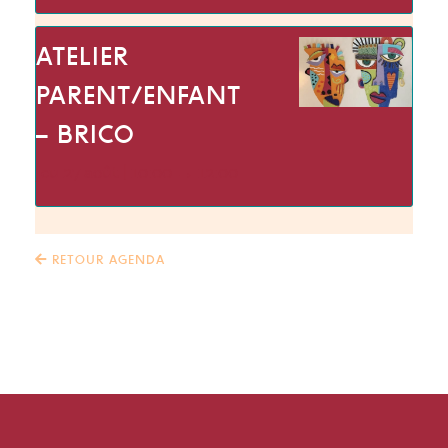
ATELIER
PARENT/ENFANT
– BRICO
jeu 27 août | 10:00
→
12:00
RETOUR AGENDA