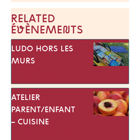
RELATED
ÉVÈNEMENTS
LUDO HORS LES
MURS
mer 19 août | 09:30
→
12:30
ATELIER
PARENT/ENFANT
– CUISINE
jeu 20 août | 10:00
→
13:30