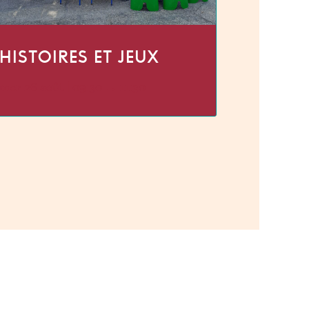
HISTOIRES ET JEUX
mer 26 août | 09:30
→
11:30