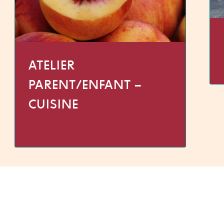
ATELIER
PARENT/ENFANT –
CUISINE
jeu 20 août | 10:00
→
13:30