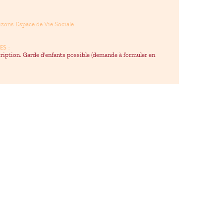
zons Espace de Vie Sociale
ES :
cription. Garde d'enfants possible (demande à formuler en