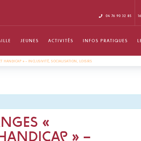
04 76 90 32 85
1
ILLE
JEUNES
ACTIVITÉS
INFOS PRATIQUES
L
T HANDICAP » – INCLUSIVITÉ, SOCIALISATION, LOISIRS
NGES «
HANDICAP » –