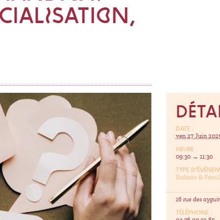
CIALISATION,
DÉTA
DATE :
ven 27 Juin 202
HEURE :
09:30 → 11:30
TYPE D’ÉVÈNE
Enfants & Famil
16 rue des aygu
TÉLÉPHONE :