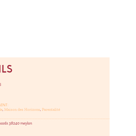
ILS
5
MENT:
le
,
Maison des Horizons
,
Parentalité
inards 38240 meylan